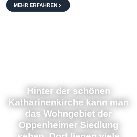
MEHR ERFAHREN
Hinter der schönen
Katharinenkirche kann man
das Wohngebiet der
Oppenheimer Siedlung
sehen. Dort liegen viele